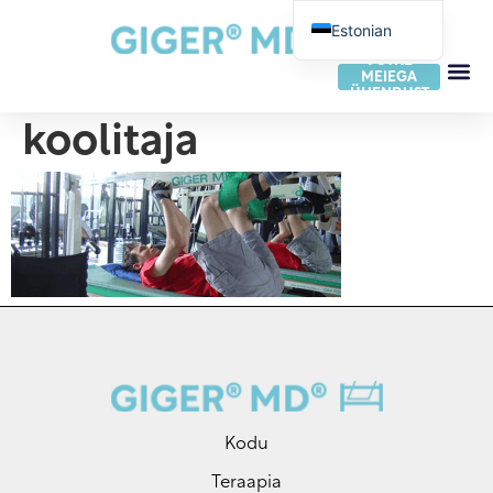
Estonian
VÕTKE
German
MEIEGA
ÜHENDUST
English
koolitaja
French
Dutch
Italian
Spanish
Portuguese
Norwegian
Danish
Swedish
Finnish
Kodu
Slovak
Teraapia