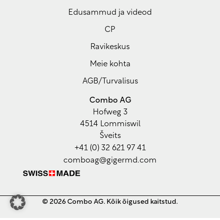
Czech
Edusammud ja videod
Croatian
CP
Greek
Ravikeskus
Slovenian
Meie kohta
Polish
AGB/Turvalisus
Hungarian
Lithuanian
Combo AG
Hofweg 3
Latvian
4514 Lommiswil
Romanian
Šveits
+41 (0) 32 621 97 41
Bulgarian
comboag@gigermd.com
Serbian
Ukrainian
Arabic
© 2026 Combo AG. Kõik õigused kaitstud.