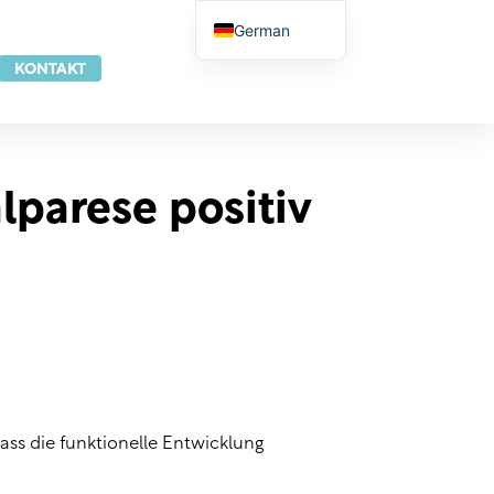
German
English
KONTAKT
French
Dutch
Italian
lparese positiv
Spanish
Portuguese
Norwegian
Danish
Swedish
Finnish
Slovak
ass die funktionelle Entwicklung
Czech