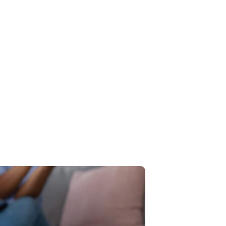
Croatian
Greek
Slovenian
Polish
Hungarian
Estonian
Lithuanian
Latvian
Romanian
Bulgarian
Serbian
Ukrainian
Arabic