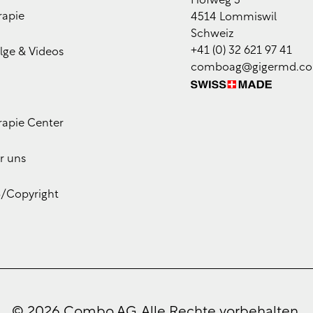
Hofweg 3
rapie
4514 Lommiswil
Schweiz
+41 (0) 32 621 97 41
lge & Videos
comboag@gigermd.c
rapie Center
r uns
/Copyright
© 2026 Combo AG. Alle Rechte vorbehalten.