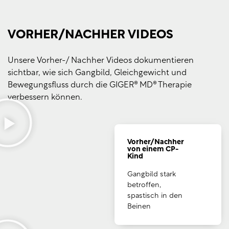
Croatian
Greek
VORHER/NACHHER VIDEOS
Slovenian
Polish
Unsere Vorher-/ Nachher Videos dokumentieren
Hungarian
sichtbar, wie sich Gangbild, Gleichgewicht und
Bewegungsfluss durch die GIGER® MD® Therapie
Estonian
verbessern können.
Lithuanian
Latvian
Romanian
Vorher/Nachher
von einem CP-
Bulgarian
Kind
Serbian
Gangbild stark
betroffen,
Ukrainian
spastisch in den
Arabic
Beinen