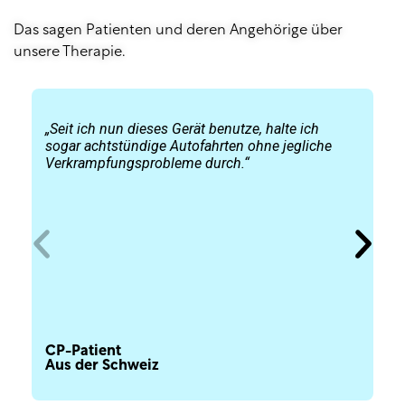
Das sagen Patienten und deren Angehörige über
unsere Therapie.
„Seit ich nun dieses Gerät benutze, halte ich
„
sogar achtstündige Autofahrten ohne jegliche
s
Verkrampfungsprobleme durch.“
m
V
CP-Patient
C
Aus der Schweiz
A