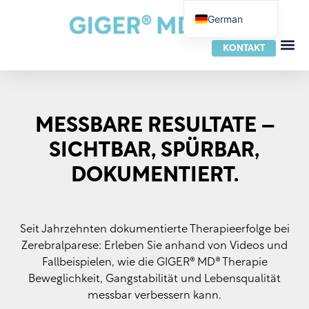
German
English
KONTAKT
French
Dutch
Italian
MESSBARE RESULTATE –
Spanish
SICHTBAR, SPÜRBAR,
Portuguese
DOKUMENTIERT.
Norwegian
Danish
Swedish
Seit Jahrzehnten dokumentierte Therapieerfolge bei
Finnish
Zerebralparese: Erleben Sie anhand von Videos und
Fallbeispielen, wie die GIGER® MD® Therapie
Slovak
Beweglichkeit, Gangstabilität und Lebensqualität
Czech
messbar verbessern kann.