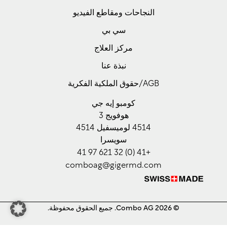
Czech
النجاحات ومقاطع الفيديو
Croatian
سي بي
Greek
مركز العلاج
Slovenian
نبذة عنا
Polish
AGB/حقوق الملكية الفكرية
Hungarian
Estonian
كومبو إيه جي
هوفويج 3
Lithuanian
4514 لوميسفيل 4514
Latvian
سويسرا
+41 (0) 32 621 97 41
Romanian
comboag@gigermd.com
Bulgarian
Serbian
Ukrainian
© 2026 Combo AG. جميع الحقوق محفوظة.