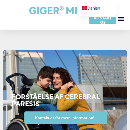
Danish
German
KONTAKT
OS
English
French
Dutch
Italian
Spanish
Portuguese
Norwegian
Swedish
FORSTÅELSE AF CEREBRAL
Finnish
PARESIS
Slovak
Kontakt os for mere information!
Czech