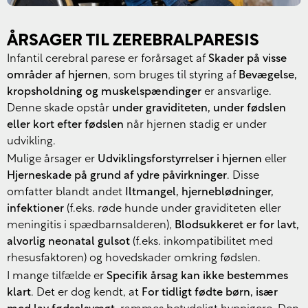
Croatian
Greek
ÅRSAGER TIL ZEREBRALPARESIS
Slovenian
Infantil cerebral parese er forårsaget af
Skader på visse
Polish
områder af hjernen
, som bruges til styring af
Bevægelse,
kropsholdning og muskelspændinger
er ansvarlige.
Hungarian
Denne skade opstår
under graviditeten, under fødslen
Estonian
eller kort efter fødslen
når hjernen stadig er under
Lithuanian
udvikling.
Mulige årsager er
Udviklingsforstyrrelser i hjernen
eller
Latvian
Hjerneskade på grund af ydre påvirkninger
. Disse
Romanian
omfatter blandt andet
Iltmangel, hjerneblødninger,
Bulgarian
infektioner
(f.eks. røde hunde under graviditeten eller
meningitis i spædbarnsalderen),
Blodsukkeret er for lavt,
Serbian
alvorlig neonatal gulsot
(f.eks. inkompatibilitet med
Ukrainian
rhesusfaktoren) og hovedskader omkring fødslen.
I mange tilfælde er
Specifik årsag kan ikke bestemmes
Arabic
klart
. Det er dog kendt, at
For tidligt fødte børn, især