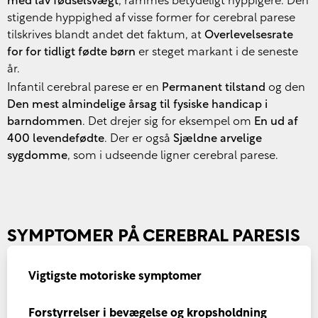
med lav fødselsvægt
, rammes betydeligt hyppigere. Den
stigende hyppighed af visse former for cerebral parese
tilskrives blandt andet det faktum, at
Overlevelsesrate
for for tidligt fødte børn
er steget markant i de seneste
år.
Infantil cerebral parese er en
Permanent tilstand
og den
Den mest almindelige årsag til fysiske handicap i
barndommen
. Det drejer sig for eksempel om
En ud af
400 levendefødte
. Der er også
Sjældne arvelige
sygdomme
, som i udseende ligner cerebral parese.
SYMPTOMER PÅ CEREBRAL PARESIS
Vigtigste motoriske symptomer
Forstyrrelser i bevægelse og kropsholdning