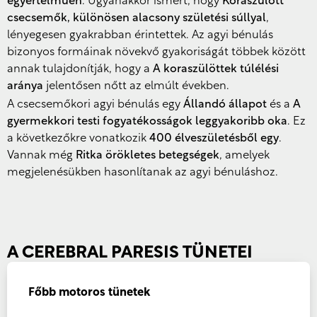
egyértelműen
. Ugyanakkor ismert, hogy
Koraszülött
csecsemők, különösen alacsony születési súllyal
,
lényegesen gyakrabban érintettek. Az agyi bénulás
bizonyos formáinak növekvő gyakoriságát többek között
annak tulajdonítják, hogy a
A koraszülöttek túlélési
aránya
jelentősen nőtt az elmúlt években.
A csecsemőkori agyi bénulás egy
Állandó állapot
és a
A
gyermekkori testi fogyatékosságok leggyakoribb oka
. Ez
a következőkre vonatkozik
400 élveszületésből egy
.
Vannak még
Ritka örökletes betegségek
, amelyek
megjelenésükben hasonlítanak az agyi bénuláshoz.
A CEREBRAL PARESIS TÜNETEI
Főbb motoros tünetek