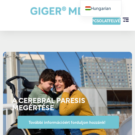
Hungarian
German
KAPCSOLATFELVÉTEL
English
French
Dutch
Italian
Spanish
Portuguese
Norwegian
Danish
A CEREBRAL PARESIS
Swedish
MEGÉRTÉSE
Finnish
További információért forduljon hozzánk!
Slovak