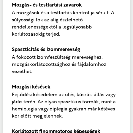
Mozgás- és testtartási zavarok
A mozgások és a testtartás kontrollja sérült. A
súlyossági fok az alig észlelhető
rendellenességektől a legsúlyosabb
korlátozásokig terjed.
Spaszticitás és izommerevség
A fokozott izomfeszültség merevséghez,
mozgáskorlátozottsághoz és fájdalomhoz
vezethet.
Mozgási késések
Fejlődési késedelem az ülés, kúszás, állás vagy
járás terén. Az olyan spasztikus formák, mint a
hemiplegia vagy diplegia gyakran már kétéves
kor előtt megjelennek.
Korlátozott finommotoros képességek