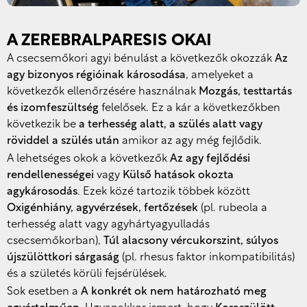
Czech
Croatian
A ZEREBRALPARESIS OKAI
Greek
A csecsemőkori agyi bénulást a következők okozzák
Az
Slovenian
agy bizonyos régióinak károsodása
, amelyeket a
következők ellenőrzésére használnak
Mozgás, testtartás
Polish
és izomfeszültség
felelősek. Ez a kár a következőkben
Estonian
következik be
a terhesség alatt, a szülés alatt vagy
Lithuanian
röviddel a szülés után
amikor az agy még fejlődik.
A lehetséges okok a következők
Az agy fejlődési
Latvian
rendellenességei
vagy
Külső hatások okozta
Romanian
agykárosodás
. Ezek közé tartozik többek között
Bulgarian
Oxigénhiány, agyvérzések, fertőzések
(pl. rubeola a
terhesség alatt vagy agyhártyagyulladás
Serbian
csecsemőkorban),
Túl alacsony vércukorszint, súlyos
Ukrainian
újszülöttkori sárgaság
(pl. rhesus faktor inkompatibilitás)
és a születés körüli fejsérülések.
Arabic
Sok esetben a
A konkrét ok nem határozható meg