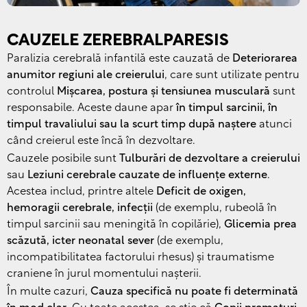
Czech
Croatian
CAUZELE ZEREBRALPARESIS
Greek
Paralizia cerebrală infantilă este cauzată de
Deteriorarea
Slovenian
anumitor regiuni ale creierului
, care sunt utilizate pentru
controlul
Mișcarea, postura și tensiunea musculară
sunt
Polish
responsabile. Aceste daune apar
în timpul sarcinii, în
Hungarian
timpul travaliului sau la scurt timp după naștere
atunci
Estonian
când creierul este încă în dezvoltare.
Cauzele posibile sunt
Tulburări de dezvoltare a creierului
Lithuanian
sau
Leziuni cerebrale cauzate de influențe externe
.
Latvian
Acestea includ, printre altele
Deficit de oxigen,
Bulgarian
hemoragii cerebrale, infecții
(de exemplu, rubeolă în
timpul sarcinii sau meningită în copilărie),
Glicemia prea
Serbian
scăzută, icter neonatal sever
(de exemplu,
Ukrainian
incompatibilitatea factorului rhesus) și traumatisme
craniene în jurul momentului nașterii.
Arabic
În multe cazuri,
Cauza specifică nu poate fi determinată