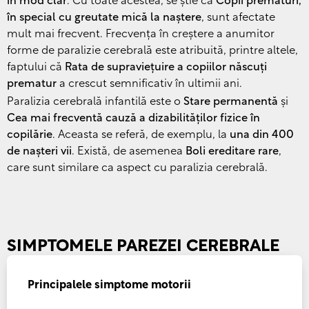
în mod clar
. Cu toate acestea, se știe că
Copii prematuri,
în special cu greutate mică la naștere
, sunt afectate
mult mai frecvent. Frecvența în creștere a anumitor
forme de paralizie cerebrală este atribuită, printre altele,
faptului că
Rata de supraviețuire a copiilor născuți
prematur
a crescut semnificativ în ultimii ani.
Paralizia cerebrală infantilă este o
Stare permanentă
și
Cea mai frecventă cauză a dizabilităților fizice în
copilărie
. Aceasta se referă, de exemplu, la
una din 400
de nașteri vii
. Există, de asemenea
Boli ereditare rare
,
care sunt similare ca aspect cu paralizia cerebrală.
SIMPTOMELE PAREZEI CEREBRALE
Principalele simptome motorii