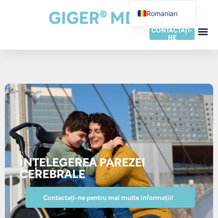
Romanian
German
CONTACTAȚI-
NE
English
French
Dutch
Italian
Spanish
Portuguese
Norwegian
Danish
ÎNȚELEGEREA PAREZEI
Swedish
CEREBRALE
Finnish
Contactați-ne pentru mai multe informații!
Slovak